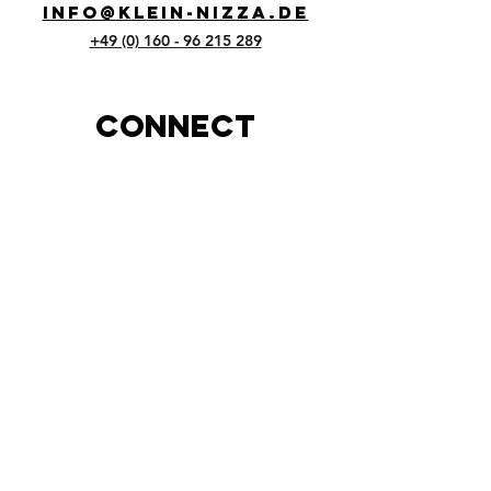
info@klein-nizza.de
+49 (0) 160 - 96 215 289
Connect
FOLGE UNS AUF
social media
JOBS
Willst Du Teil
unseres Teams
werden? Dann
bewirb Dich bei uns!